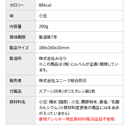
カロリー
88kcal
味
小豆
内容量
200g
賞味期限
製造後7年
製品サイズ
180x160x10mm
製造所
株式会社みなり
※この商品は（株）にんべんが企画・開発してい
ます。
販売者
株式会社ユニーク総合防災
付属品
スプーン20本/ポリエチレン袋1枚
原材料名
小豆：精米（国産）、小豆、鰹節粉末、食塩／乳酸
カルシウム（※原材料変更後の商品には水あめ
が入っていません）
食物アレルギー特定原材料等28品目不使用