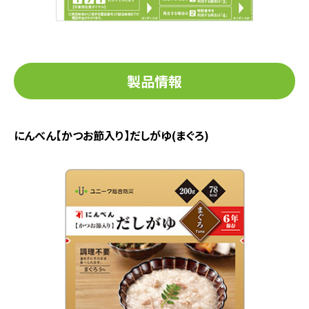
製品情報
にんべん【かつお節入り】だしがゆ(まぐろ)