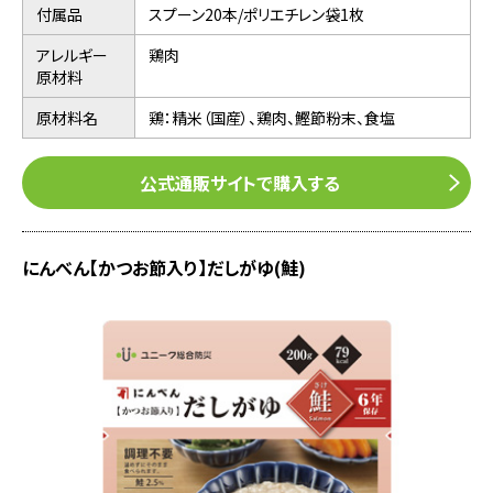
付属品
スプーン20本/ポリエチレン袋1枚
アレルギー
鶏肉
原材料
原材料名
鶏：精米（国産）、鶏肉、鰹節粉末、食塩
公式通販サイトで購入する
にんべん【かつお節入り】だしがゆ(鮭)