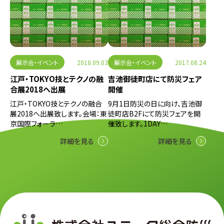
展示会・イベント
2018.09.03
展示会・イベント
2017.08.24
江戸・TOKYO技とテクノの融
吉池御徒町店にて防災フェア
合展2018へ出展
開催
江戸・TOKYO技とテクノの融合
9月1日防災の日に向け、吉池御
展2018へ出展致します。会場：東
徒町店B2Fにて防災フェアを開
京国際フォーラ…
催致します。1DAY…
詳細を見る
詳細を見る