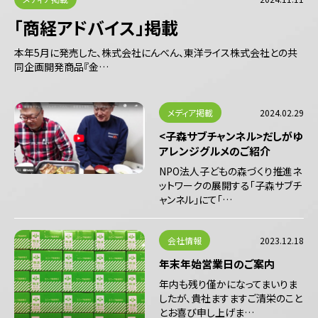
「商経アドバイス」掲載
本年5月に発売した、株式会社にんべん、東洋ライス株式会社との共
同企画開発商品『金…
メディア掲載
2024.02.29
<子森サブチャンネル>だしがゆ
アレンジグルメのご紹介
NPO法人子どもの森づくり推進ネ
ットワークの展開する「子森サブチ
ャンネル」にて「…
会社情報
2023.12.18
年末年始営業日のご案内
年内も残り僅かになってまいりま
したが、貴社ますますご清栄のこと
とお喜び申し上げま…